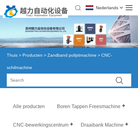
Nederlands
Thuis
>
Producten
>
Zandband polijstmachine
> CNC-
schilmachine
Alle producten
Boren Tappen Freesmachine
CNC-bewerkingscentrum
Draaibank Machine