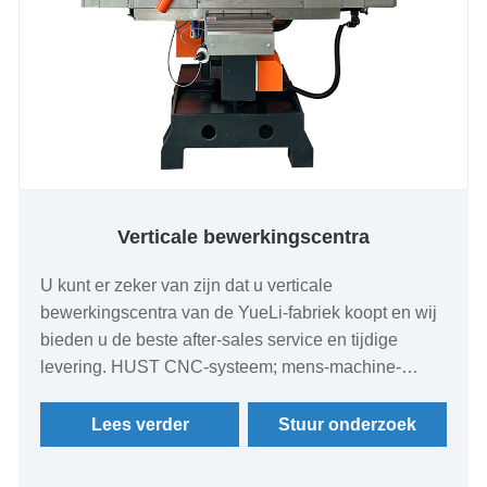
Verticale bewerkingscentra
U kunt er zeker van zijn dat u verticale
bewerkingscentra van de YueLi-fabriek koopt en wij
bieden u de beste after-sales service en tijdige
levering. HUST CNC-systeem; mens-machine-
interface met aanraakscherm, vriendelijke dialoog,
intuïtieve programmering en eenvoudige bediening.
Lees verder
Stuur onderzoek
Gewone mensen kunnen het snel leren.