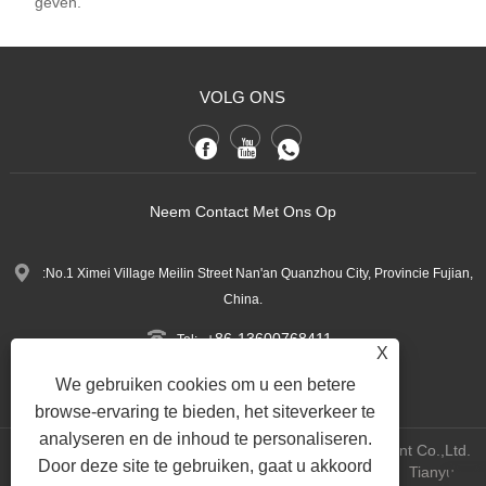
geven.
VOLG ONS
Neem Contact Met Ons Op
:No.1 Ximei Village Meilin Street Nan'an Quanzhou City, Provincie Fujian,
China.
+86-13600768411
Tel:
X
Nina.h@yueli-tech.com
:
We gebruiken cookies om u een betere
browse-ervaring te bieden, het siteverkeer te
analyseren en de inhoud te personaliseren.
Copyright @ 2023 Quanzhou Yueli Automation Equipment Co.,Ltd.
Door deze site te gebruiken, gaat u akkoord
All Rights Reserved.
WEBSITE TECHNICAL SUPPORT:
Tianyu -