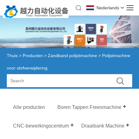
Nederlands
Thuis
>
Producten
>
Zandband polijstmachine
> Polijstmachine
voor stofverwijdering
Alle producten
Boren Tappen Freesmachine
CNC-bewerkingscentrum
Draaibank Machine