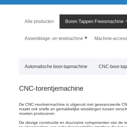
Alle producten
Boren Tappen Freesmachine
Assemblage- en testmachine
Machine-access
Automatische boor-tapmachine
CNC-boor-ta
CNC-torentjemachine
De CNC-revolvermachine is uitgerust met geavanceerde C
maakt ook snelle en gemakkelijke wisselingen tussen versch
moeten produceren.
De stevige constructie en duurzame componenten van de m
revolvermachine een gebruiksvriendelijke interface die het 