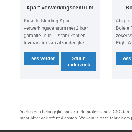
Apart verwerkingscentrum
Bo
Kwaliteitskorting Apart
Als pro
verwerkingscentrum met 2 jaar
Bolele 
garantie. YueLi is fabrikant en
zeker v
leverancier van afzonderlijke
Eight A
verwerkingscentra in China.
YueLi b
service 
Lees verder
Stuur
Lees
onderzoek
Yueli is een belangrijke speler in de professionele CNC-to
maar biedt ook offertediensten. Welkom in onze fabriek om p