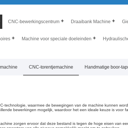
CNC-bewerkingscentrum
Draaibank Machine
Gi
oires
Machine voor speciale doeleinden
Hydraulisch
pmachine
CNC-torentjemachine
Handmatige boor-ta
NC-technologie, waarmee de bewegingen van de machine kunnen word
illende bewerkingen mogelijk, waardoor het een ideale keuze is voor 
achine zorgen ervoor dat deze bestand is tegen de hoge eisen van e
voor operators van alle niveaus gemakkelijk maakt om te gebruiken.