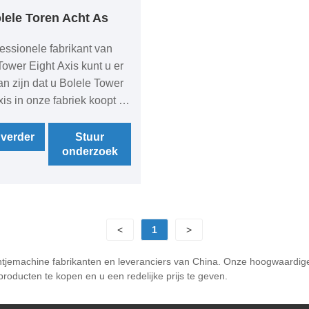
lele Toren Acht As
fessionele fabrikant van
Tower Eight Axis kunt u er
an zijn dat u Bolele Tower
xis in onze fabriek koopt en
iedt u de beste after-sales
en tijdige levering.
 verder
Stuur
onderzoek
<
1
>
rentjemachine fabrikanten en leveranciers van China. Onze hoogwaardi
roducten te kopen en u een redelijke prijs te geven.