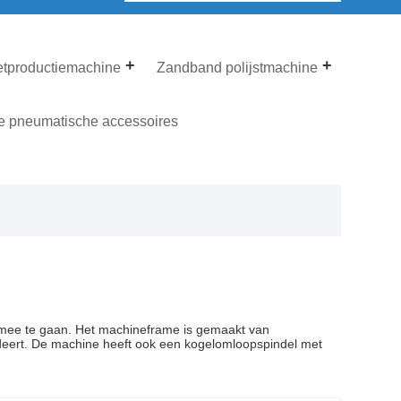
etproductiemachine
Zandband polijstmachine
e pneumatische accessoires
 mee te gaan. Het machineframe is gemaakt van
deert. De machine heeft ook een kogelomloopspindel met