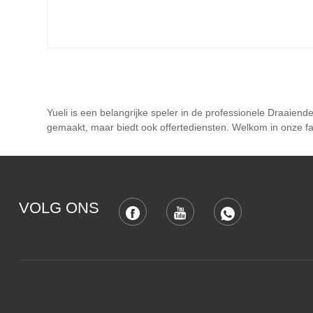
Yueli is een belangrijke speler in de professionele Draaie
gemaakt, maar biedt ook offertediensten. Welkom in onze fab
VOLG ONS