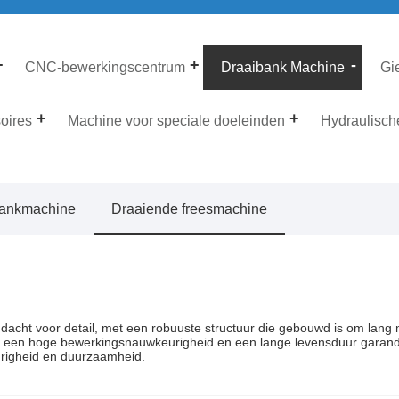
CNC-bewerkingscentrum
Draaibank Machine
Gi
oires
Machine voor speciale doeleinden
Hydraulisch
ankmachine
Draaiende freesmachine
acht voor detail, met een robuuste structuur die gebouwd is om lang
ie een hoge bewerkingsnauwkeurigheid en een lange levensduur garan
urigheid en duurzaamheid.