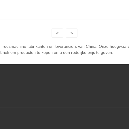
<
>
nde freesmachine fabrikanten en leveranciers van China. Onze hoogwaar
riek om producten te kopen en u een redelijke prijs te geven.