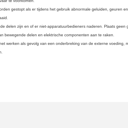
vaar te voorkomen.
orden gestopt als er tijdens het gebruik abnormale geluiden, geuren e
aaid.
nde delen zijn en of er niet-apparatuurbedieners naderen. Plaats geen
taan ​​bewegende delen en elektrische componenten aan te raken.
t met werken als gevolg van een onderbreking van de externe voeding
n.