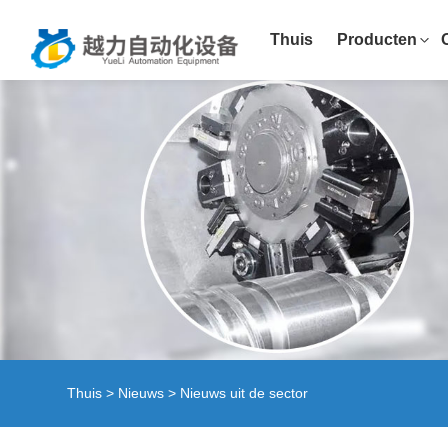
Thuis
Producten
Thuis
>
Nieuws
>
Nieuws uit de sector