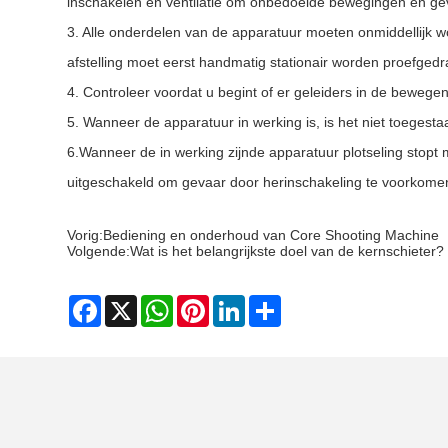
inschakelen en ventilatie om onbedoelde bewegingen en ge
3. Alle onderdelen van de apparatuur moeten onmiddellijk w
afstelling moet eerst handmatig stationair worden proefgedr
4. Controleer voordat u begint of er geleiders in de bewege
5. Wanneer de apparatuur in werking is, is het niet toeges
6.Wanneer de in werking zijnde apparatuur plotseling stop
uitgeschakeld om gevaar door herinschakeling te voorkome
Vorig:
Bediening en onderhoud van Core Shooting Machine
Volgende:
Wat is het belangrijkste doel van de kernschieter?
Facebook
X
WhatsApp
Pinterest
LinkedIn
Share